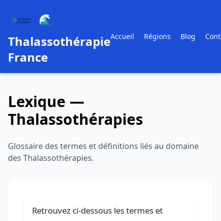
🌊
Accueil
Régions
Blog
Cont
Thalassothérapie
France
Lexique —
Thalassothérapies
Glossaire des termes et définitions liés au domaine
des Thalassothérapies.
Retrouvez ci-dessous les termes et